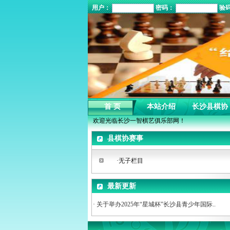
用户：
密码：
验
首 页
本站介绍
长沙县棋协
欢迎光临长沙一智棋艺俱乐部网！
县棋协赛事
·无子栏目
最新更新
·
关于举办2025年“星城杯”长沙县青少年国际..