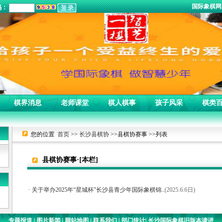
国际象棋
码：
棋界消息
老师课堂
棋人棋事
孩子风采
棋类
您的位置
首页
>>
长沙县棋协
>>县棋协赛事 >>列表
县棋协赛事·[本栏]
·
关于举办2025年“星城杯”长沙县青少年国际象棋锦..
(2025.6.6日)
专题报道
|
图片新闻
|
网站地图
|
联系我们
|
部门统计
|
长沙国际象棋旧版本请进