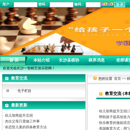
用户：
密码：
验码：
首 页
本站介绍
长沙县棋协
棋界消息
老师课
欢迎光临长沙一智棋艺俱乐部网！
教育交流
您的位置
首页
>>
·无子栏目
教育交流·[本
最新更新
·
幼儿智商提升五招
(
·
幼儿智商提升五招
·
帮助孩子提高创造
·
杰出父母只需做三件事
·
快乐教育的激励语
·
依恋型儿童的四条教育方法
·
美国教育方式：用“