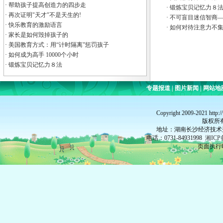
·
帮助孩子提高创造力的四步走
·
锻炼宝贝记忆力８
·
再次证明"天才"不是天生的!
·
不可盲目迷信智商
·
快乐教育的激励语言
·
如何对待注意力不
·
家长是如何毁掉孩子的
·
美国教育方式：用“计时隔离”惩罚孩子
·
如何成为高手 10000个小时
·
锻炼宝贝记忆力８法
专题报道
|
图片新闻
|
网站地
Copyright 2009-2021 http:
版权所
地址：湖南长沙经济技术开
电话：0731-84931998
湘ICP
页面执行时