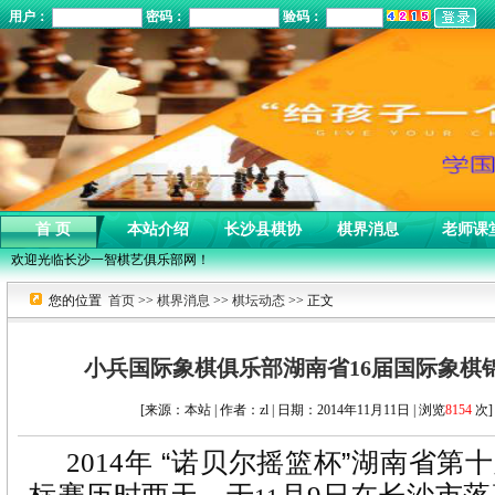
用户：
密码：
验码：
首 页
本站介绍
长沙县棋协
棋界消息
老师课
欢迎光临长沙一智棋艺俱乐部网！
您的位置
首页
>>
棋界消息
>>
棋坛动态
>> 正文
小兵国际象棋俱乐部湖南省16届国际象棋
[来源：本站 | 作者：zl | 日期：2014年11月11日 | 浏览
8154
次]
2014
年
“
诺贝尔摇篮杯
”
湖南省第十