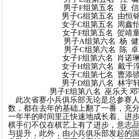
男子
F
组第五名
亚
信
男子
G
组第五名
由恒
女子
C
组第五名
周鑫
女子
F
组第五名
贺靖
男子
A
组第六名
杨
健
男子
C
组第六名
陈
卓
女子
F
组第六名
肖诺
女子
H
组第六名
戴千
女子
C
组第七名
曹添
男子
D
组第八名
林宇
男子
E
组第八名
巫乐天
邓
此次省赛小兵俱乐部无论是总参赛人
数，都在去年的基础上翻了一番，
充
一年半的时间里正快速地成长着、进
棋手们
不仅在棋艺
上有
了进步，意志
与提升，此外，由小兵俱乐部发起
的