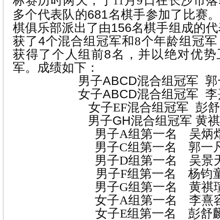
标赛历时两天，于
月
9
日
在长沙市落
11
多个代表队的
681
名棋手参加了比赛
棋俱乐部派出了由
156
名棋手组
成的代
获了
4
个混合组冠军和
8
个年龄组冠军
获得了个人组前
8
名，
并以绝对优势
军。成绩如下：
男子
ABCD
混合组冠军
郭
女子
ABCD
混合组冠军
李
女子
EF
混合组冠军
彭舒
男子
GH
混合组冠军
黄祺
男子
A
组第一名
吴炳
男子
C
组第一名
郭一
男子
D
组第一名
吴景
男子
F
组第一名
杨钧
男子
G
组第一名
黄祺
女子
A
组第一名
李熹
女子
E
组第一名
彭舒