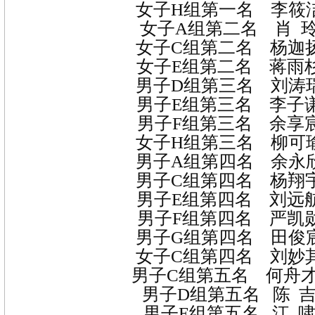
女子
H
组第一名
李筱
女子
A
组第二名
肖
女子
C
组第二名
杨迦
女子
E
组第二名
蒋雨
男子
D
组第三名
刘涛
男子
E
组第三名
李子
男子
F
组第三名
余享
女子
H
组第三名
柳可
男子
A
组第四名
余永
男子
C
组第四名
杨翔
男子
E
组第四名
刘远
男子
F
组第四名
严凯
男子
G
组第四名
田俊
女子
C
组第四名
刘妙
男子
C
组第五名
何舟
男子
D
组第五名
陈
男子
E
组第五名
江